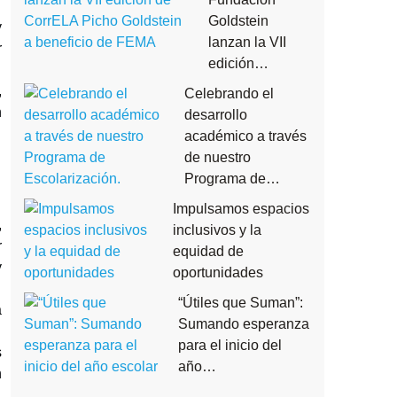
Goldstein
y
lanzan la VII
r
edición…
,
Celebrando el
n
desarrollo
académico a través
de nuestro
Programa de…
Impulsamos espacios
,
inclusivos y la
r
equidad de
y
oportunidades
“Útiles que Suman”:
a
Sumando esperanza
para el inicio del
s
año…
n