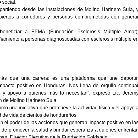
 social.
 partiendo desde las instalaciones de Molino Harinero Sula, 
abiertos a corredores y personas comprometidas con genera
eneficiar a FEMA (Fundación Esclerosis Múltiple Amor)
amiento a personas diagnosticadas con esclerosis múltiple e
más que una carrera; es una plataforma que une deporte
mpacto positivo en Honduras. Nos llena de orgullo continua
r y apoyo a quienes más lo necesitan”, expresó Lic. Jerem
 de Molino Harinero Sula.
o una iniciativa que promueve la actividad física y el apoyo 
d de vida de cientos de hondureños.
 el poder de las acciones que generan impacto positivo en la
 de promover la salud y brindar esperanza a quienes enfrenta
man, Director Ejecutivo de la Fundación Goldstein.