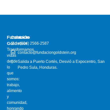
Fundación
Contacto
Goldstein
+(504) 2566-2587
Transformamos
contacto@fundaciongoldstein.org
vidas
desde
Salida a Puerto Cortés, Desvió a Expocentro, San
lo
Pedro Sula, Honduras.
que
somos:
trabajo,
alimento
y
comunidad,
honrando