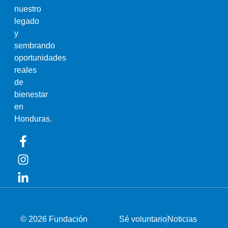
nuestro
legado
y
sembrando
oportunidades
reales
de
bienestar
en
Honduras.
© 2026 Fundación
Sé voluntario
Noticias